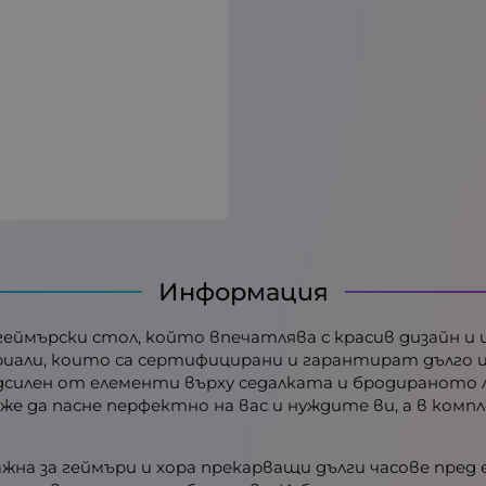
Информация
н геймърски стол, който впечатлява с красив дизайн 
али, които са сертифицирани и гарантират дълго из
одсилен от елементи върху седалката и бродираното 
може да пасне перфектно на вас и нуждите ви, а в ко
жна за геймъри и хора прекарващи дълги часове пред 