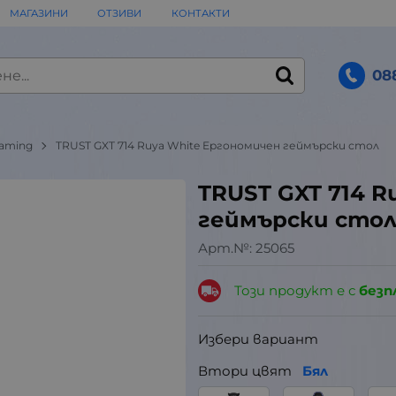
МАГАЗИНИ
ОТЗИВИ
КОНТАКТИ
08
Gaming
TRUST GXT 714 Ruya White Ергономичен геймърски стол
TRUST GXT 714 R
геймърски сто
Арт.№:
25065
Този продукт е с
безп
Избери вариант
Втори цвят
Бял