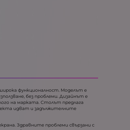
и широка функционалност. Моделът е
ползване, без проблеми. Дизайнът е
лого на марката. Столът предлага
мплекта идват и задължителните
екрана. Здравните проблеми свързани с