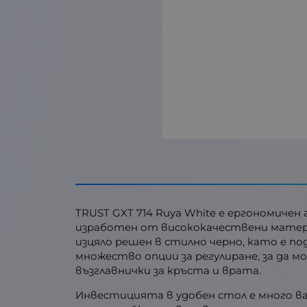
TRUST GXT 714 Ruya White е ергономиче
изработен от висококачествени матери
изцяло решен в стилно черно, като е п
множество опции за регулиране, за да 
възглавнички за кръста и врата.
Инвестицията в удобен стол е много ва