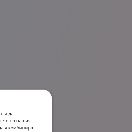
е и да
нето на нашия
 да я комбинират