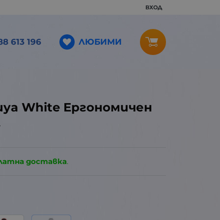
ВХОД
ЛЮБИМИ
88 613 196
uya White Ергономичен
л
латна доставка
.