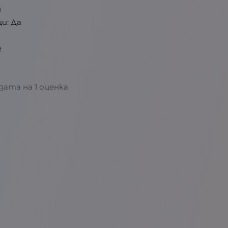
н
и: Да
г
азата на 1 оценка