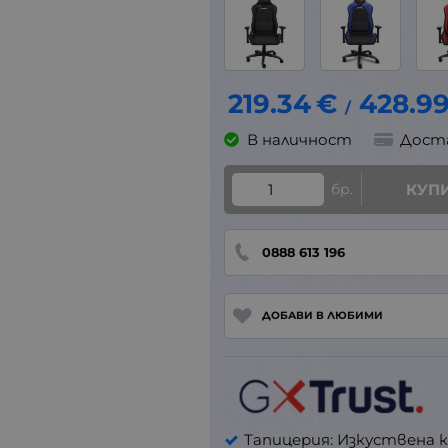
219.34
€
428.9
/
В наличност
Дост
бр.
КУП
0888 613 196
ДОБАВИ В ЛЮБИМИ
Тапицерия: Изкуствена к