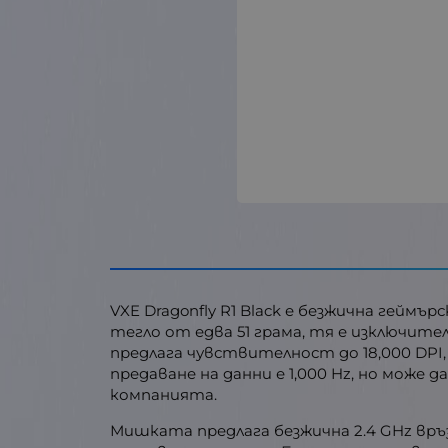
VXE Dragonfly R1 Black е безжична геймъ
тегло от едва 51 грама, тя е изключител
предлага чувствителност до 18,000 DPI,
предаване на данни е 1,000 Hz, но може 
компанията.
Мишката предлага безжична 2.4 GHz връз