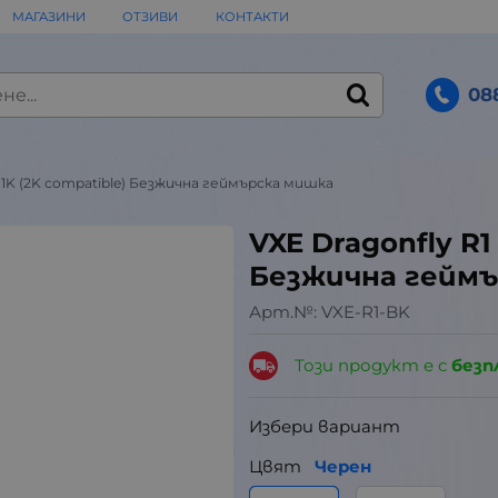
МАГАЗИНИ
ОТЗИВИ
КОНТАКТИ
08
k 1K (2K compatible) Безжична геймърска мишка
VXE Dragonfly R1 
Безжична гейм
Арт.№:
VXE-R1-BK
Този продукт е с
безп
Избери вариант
Цвят
Черен