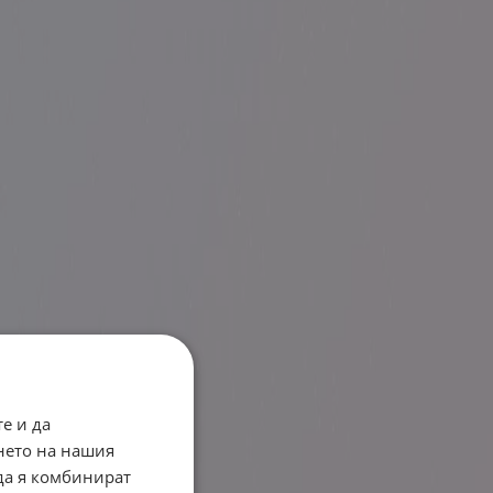
е и да
нето на нашия
 да я комбинират