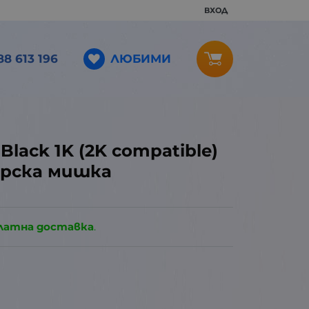
ВХОД
ЛЮБИМИ
88 613 196
Black 1K (2K compatible)
ърска мишка
латна доставка
.