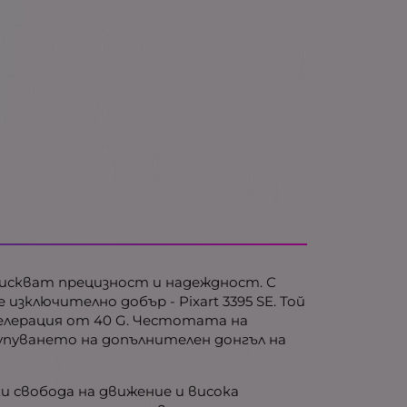
 изискват прецизност и надеждност. С
изключително добър - Pixart 3395 SE. Той
селерация от 40 G. Честотата на
акупуването на допълнителен донгъл на
ки свобода на движение и висока