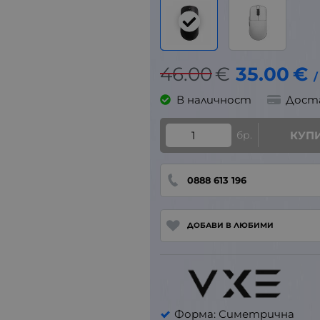
46.00
€
35.00
€
/
В наличност
Дост
бр.
КУП
0888 613 196
ДОБАВИ В ЛЮБИМИ
Форма: Симетрична