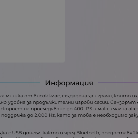
Информация
рска мишка от висок клас, създадена за играчи, които
но удобна за продължителни игрови сесии. Сензорът е 
 скорост на проследяване до 400 IPS и максимална ак
да поддръжа до 2,000 Hz, като за това е необходимо з
ка с USB донгъл, както и чрез Bluetooth, предоставяй