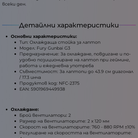
всеки ден.
Детайлни характеристики
Основни характеристики:
Тип: Охлаждаща стойка за лаптоп
Модел: Fury Gunbai G3
Предназначение: За охлаждане, повдигане и по-
удобно позициониране на лаптоп при гейминг,
работа и ежедневна употреба
Съвместимост: За лаптопи до 43.9 см диагонал
/ 17.3 инча
Продуктов код: NFC-2375
EAN: 5901969449938
Охлаждане:
Брой вентилатори: 2
Размер на вентилаторите: 2 x 120 мм
Скорост на вентилаторите: 760 - 880 RPM ±10%
Регулиране на скоростта на вентилаторите: