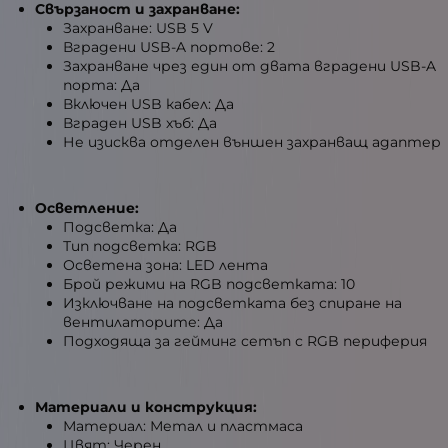
Свързаност и захранване:
Захранване: USB 5 V
Вградени USB-A портове: 2
Захранване чрез един от двата вградени USB-A
порта: Да
Включен USB кабел: Да
Вграден USB хъб: Да
Не изисква отделен външен захранващ адаптер
Осветление:
Подсветка: Да
Тип подсветка: RGB
Осветена зона: LED лента
Брой режими на RGB подсветката: 10
Изключване на подсветката без спиране на
вентилаторите: Да
Подходяща за гейминг сетъп с RGB периферия
Материали и конструкция:
Материал: Метал и пластмаса
Цвят: Черен