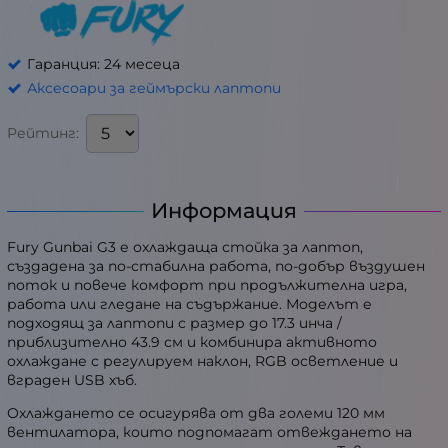
Гаранция: 24 месеца
Аксесоари за геймърски лаптопи
Рейтинг:
Информация
Fury Gunbai G3 е охлаждаща стойка за лаптоп,
създадена за по-стабилна работа, по-добър въздушен
поток и повече комфорт при продължителна игра,
работа или гледане на съдържание. Моделът е
подходящ за лаптопи с размер до 17.3 инча /
приблизително 43.9 см и комбинира активното
охлаждане с регулируем наклон, RGB осветление и
вграден USB хъб.
Охлаждането се осигурява от два големи 120 мм
вентилатора, които подпомагат отвеждането на