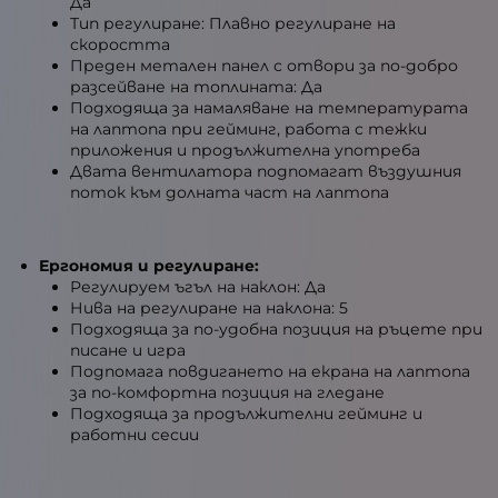
Да
Тип регулиране: Плавно регулиране на
скоростта
Преден метален панел с отвори за по-добро
разсейване на топлината: Да
Подходяща за намаляване на температурата
на лаптопа при гейминг, работа с тежки
приложения и продължителна употреба
Двата вентилатора подпомагат въздушния
поток към долната част на лаптопа
Ергономия и регулиране:
Регулируем ъгъл на наклон: Да
Нива на регулиране на наклона: 5
Подходяща за по-удобна позиция на ръцете при
писане и игра
Подпомага повдигането на екрана на лаптопа
за по-комфортна позиция на гледане
Подходяща за продължителни гейминг и
работни сесии