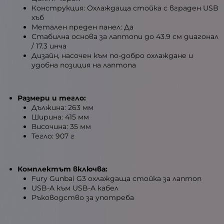
Конструкция: Охлаждаща стойка с вграден USB
хъб
Метален преден панел: Да
Стабилна основа за лаптопи до 43.9 см диагонал
/ 17.3 инча
Дизайн, насочен към по-добро охлаждане и
удобна позиция на лаптопа
Размери и тегло:
Дължина: 263 мм
Ширина: 415 мм
Височина: 35 мм
Тегло: 907 г
Комплектът включва:
Fury Gunbai G3 охлаждаща стойка за лаптоп
USB-A към USB-A кабел
Ръководство за употреба