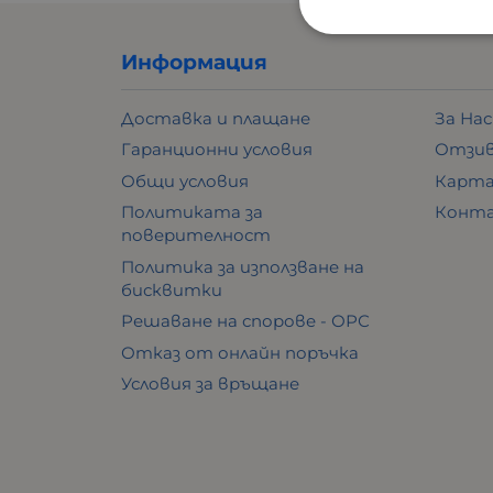
Информация
Доставка и плащане
За Нас
Гаранционни условия
Отзи
Общи условия
Карта
Политиката за
Конт
поверителност
Политика за използване на
бисквитки
Решаване на спорове - ОРС
Отказ от онлайн поръчка
Условия за връщане