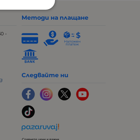
Методи на плащане
30 -
Следвайте ни
bg
Сравнете цени и важни