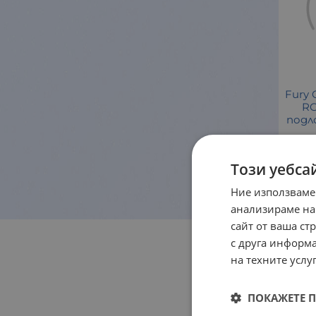
Fury G
R
подл
Гар
Този уебса
Ние използваме
анализираме на
сайт от ваша ст
с друга информа
на техните услуг
ПОКАЖЕТЕ 