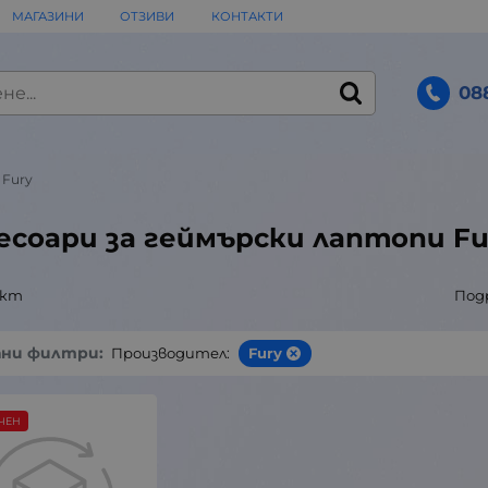
МАГАЗИНИ
ОТЗИВИ
КОНТАКТИ
08
Fury
есоари за геймърски лаптопи Fu
укт
Под
ани филтри:
Производител:
Fury
ЧЕН