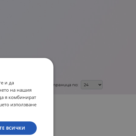
е и да
На страница по:
нето на нашия
 да я комбинират
ашето използване
ТЕ ВСИЧКИ