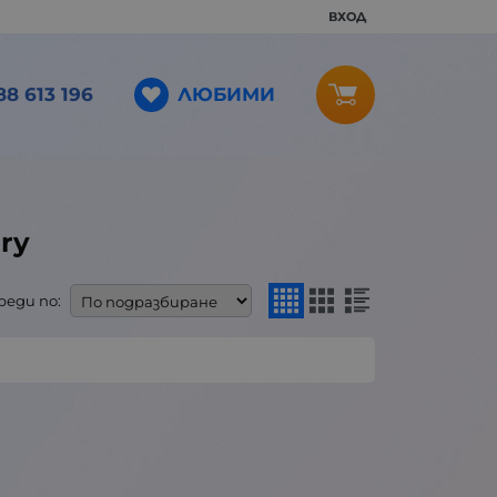
ВХОД
ЛЮБИМИ
88 613 196
ry
реди по: