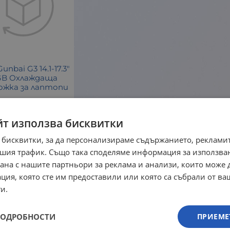
unbai G3 14.1-17.3"
GB Охлаждаща
ожка за лаптопи
Fury
анция: 24 месеца
йт използва бисквитки
 бисквитки, за да персонализираме съдържанието, рекламит
шия трафик. Също така споделяме информация за използва
рана с нашите партньори за реклама и анализи, които може
ция, която сте им предоставили или която са събрали от в
и.
ПОДРОБНОСТИ
ПРИЕМЕ