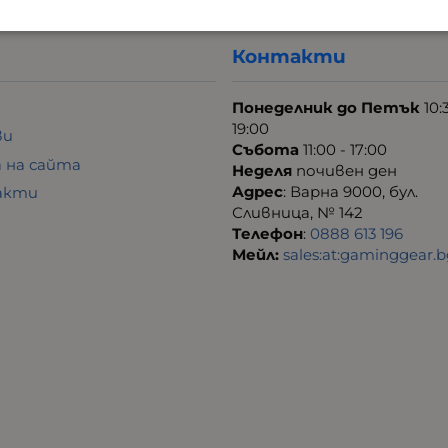
Контакти
Понеделник до Петък
10:
19:00
ви
Събота
11:00 - 17:00
 на сайта
Неделя
почивен ден
Адрес
: Варна 9000, бул.
акти
Сливница, № 142
Телефон
:
0888 613 196
Мейл:
sales:at:gaminggear.