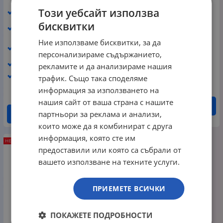
Този уебсайт използва
Тип: Механична
Тип: Механична
Размер: Компактна SF
бисквитки
Суич (модел): Sealed
(65%)
Silver Magnetic
Ние използваме бисквитки, за да
Суич (модел): Gateron
Подсветка: RGB
Magnetic Jade
персонализираме съдържанието,
Свързаност: С кабел
Подсветка: RGB
рекламите и да анализираме нашия
Гаранция: 24 месеца
Свързаност: С кабел
трафик. Също така споделяме
информация за използването на
нашия сайт от ваша страна с нашите
ДЕТАЙЛИ
партньори за реклама и анализи,
ДЕТАЙЛИ
които може да я комбинират с друга
информация, която сте им
НЕНАЛИЧЕН
предоставили или която са събрали от
вашето използване на техните услуги.
ПРИЕМЕТЕ ВСИЧКИ
ПОКАЖЕТЕ ПОДРОБНОСТИ