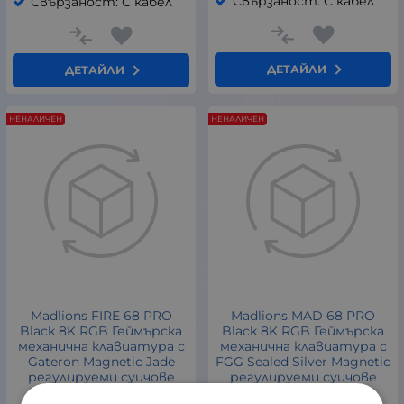
Свързаност: С кабел
Свързаност: С кабел
ДЕТАЙЛИ
ДЕТАЙЛИ
НЕНАЛИЧЕН
НЕНАЛИЧЕН
Madlions FIRE 68 PRO
Madlions MAD 68 PRO
Black 8K RGB Геймърска
Black 8K RGB Геймърска
механична клавиатура с
механична клавиатура с
Gateron Magnetic Jade
FGG Sealed Silver Magnetic
регулируеми суичове
регулируеми суичове
MadLions
MadLions