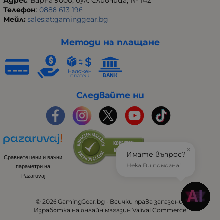
Адрес
: Варна 9000, бул. Сливница, № 142
Телефон
:
0888 613 196
Мейл:
sales:at:gaminggear.bg
Методи на плащане
Следвайте ни
×
Имате въпрос?
Сравнете цени и важни
Нека Ви помогна!
параметри на
Pazaruvaj
© 2026
GamingGear.bg
- Всички права запазени.
Изработка на онлайн магазин
Valival Commerce