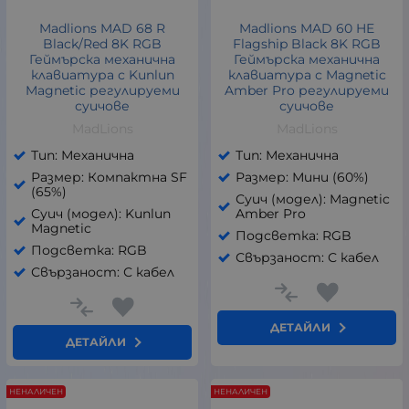
Madlions MAD 68 R
Madlions MAD 60 HE
Black/Red 8K RGB
Flagship Black 8K RGB
Геймърска механична
Геймърска механична
клавиатура с Kunlun
клавиатура с Magnetic
Magnetic регулируеми
Amber Pro регулируеми
суичове
суичове
MadLions
MadLions
Тип: Механична
Тип: Механична
Размер: Компактна SF
Размер: Мини (60%)
(65%)
Суич (модел): Magnetic
Суич (модел): Kunlun
Amber Pro
Magnetic
Подсветка: RGB
Подсветка: RGB
Свързаност: С кабел
Свързаност: С кабел
ДЕТАЙЛИ
ДЕТАЙЛИ
НЕНАЛИЧЕН
НЕНАЛИЧЕН