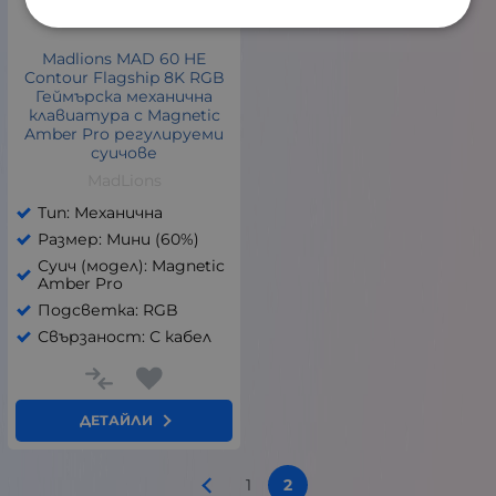
Madlions MAD 60 HE
Contour Flagship 8K RGB
Геймърска механична
клавиатура с Magnetic
Amber Pro регулируеми
суичове
MadLions
Тип: Механична
Размер: Мини (60%)
Суич (модел): Magnetic
Amber Pro
Подсветка: RGB
Свързаност: С кабел
ДЕТАЙЛИ
1
2