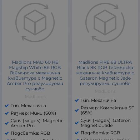
Madlions MAD 60 HE
Madlions FIRE 68 ULTRA
Flagship White 8K RGB
Black 8K RGB Геймърска
Геймърска механична
механична клавиатура с
клавиатура с Magnetic
Gateron Magnetic Jade
Amber Pro регулируеми
регулируеми суичове
суичове
MadLions
MadLions
Тип: Механична
Тип: Механична
Размер: Компактна SF
(65%)
Размер: Мини (60%)
Суич (модел): Gateron
Суич (модел): Magnetic
Magnetic Jade
Amber Pro
Подсветка: RGB
Подсветка: RGB