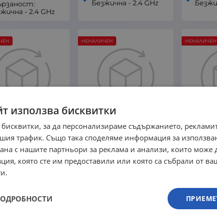
Безжична - 2.4 GHz
Безжи
ързаност:
жична - 2.4 GHz
ЧЕН
НЕНАЛИЧЕН
НЕНАЛИЧЕН
йт използва бисквитки
 бисквитки, за да персонализираме съдържанието, рекламит
ovo Legion M500
Lenovo IdeaPad
MCHOSE
шия трафик. Също така споделяме информация за използва
GB Геймърска
Gaming M100 RGB
8K
рана с нашите партньори за реклама и анализи, които може
тична мишка
Геймърска оптична
гейм
ция, която сте им предоставили или която са събрали от в
мишка
Lenovo
и.
Lenovo
рма: Ергономична
Форм
дясна ръка
Форма: Симетрична
Тегло:
ПОДРОБНОСТИ
ПРИЕМЕ
ло: 100 гр
Тегло: 91 гр
Макс
кс
чувс
Макс