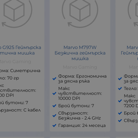
o G925 Геймърска
Marvo M797W
Marv
тична мишка
Безжична геймърска
Геймъ
мишка
arvo Gaming
Marvo Gaming
Mar
рма: Симетрична
Форма: Ергономична
Форма
ло: 70 гр
за дясна ръка
за дя
кс
Макс
Тегло:
вствителност:
чувствителност:
00 DPI
Макс
10000 DPI
чувс
й бутони: 7
Брой бутони: 7
7200 
рзаност: С кабел
Свързаност:
Брой 
Безжична - 2.4 GHz
Свърз
Гаранция: 24 месеца