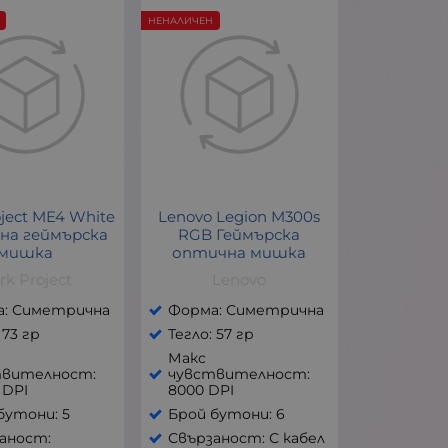
НЕНАЛИЧЕН
oject ME4 White
Lenovo Legion M300s
на геймърска
RGB Геймърска
мишка
оптична мишка
rk Project
Lenovo
а: Симетрична
Форма: Симетрична
 73 гр
Тегло: 57 гр
Макс
твителност:
чувствителност:
 DPI
8000 DPI
бутони: 5
Брой бутони: 6
аност:
Свързаност: С кабел