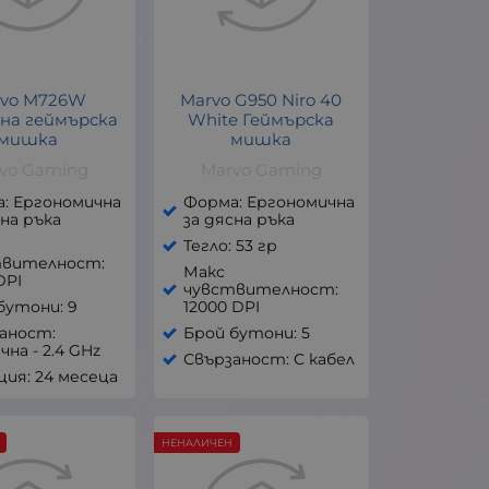
rvo M726W
Marvo G950 Niro 40
на геймърска
White Геймърска
мишка
мишка
vo Gaming
Marvo Gaming
: Ергономична
Форма: Ергономична
сна ръка
за дясна ръка
Тегло: 53 гр
твителност:
Макс
DPI
чувствителност:
бутони: 9
12000 DPI
аност:
Брой бутони: 5
чна - 2.4 GHz
Свързаност: С кабел
ция: 24 месеца
НЕНАЛИЧЕН