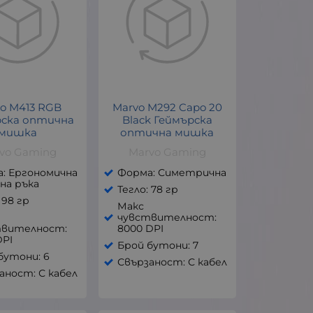
o M413 RGB
Marvo M292 Capo 20
рска оптична
Black Геймърска
мишка
оптична мишка
vo Gaming
Marvo Gaming
: Ергономична
Форма: Симетрична
сна ръка
Тегло: 78 гр
 98 гр
Макс
чувствителност:
твителност:
8000 DPI
DPI
Брой бутони: 7
бутони: 6
Свързаност: С кабел
аност: С кабел