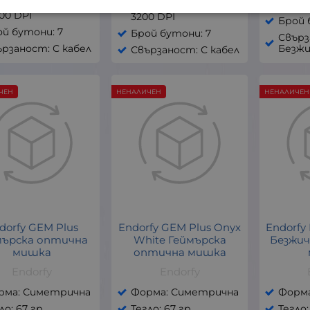
вствителност:
26000
чувствителност:
00 DPI
3200 DPI
Брой 
й бутони: 7
Брой бутони: 7
Свърз
рзаност: С кабел
Безжи
Свързаност: С кабел
ЧЕН
НЕНАЛИЧЕН
НЕНАЛИЧЕН
dorfy GEM Plus
Endorfy GEM Plus Onyx
Endorfy
мърска оптична
White Геймърска
Безжич
мишка
оптична мишка
Endorfy
Endorfy
рма: Симетрична
Форма: Симетрична
Форм
ло: 67 гр
Тегло: 67 гр
Тегло: