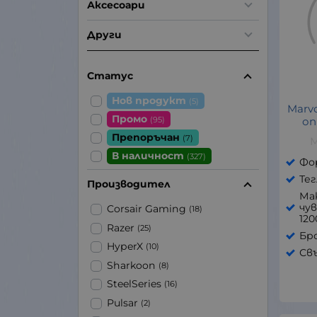
Аксесоари
Други
Статус
Нов продукт
(5)
Marv
Промо
(95)
оп
Препоръчан
(7)
M
В наличност
(327)
Фо
Тег
Производител
Ма
чу
Corsair Gaming
(18)
120
Razer
(25)
Бро
HyperX
(10)
Свъ
Sharkoon
(8)
SteelSeries
(16)
Pulsar
(2)