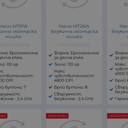
Marvo M791W
Marvo M728W
Ma
ична геймърска
Безжична геймърска
Безжич
мишка
мишка
arvo Gaming
Marvo Gaming
Mar
рма: Ергономична
Форма: Ергономична
Форма
дясна ръка
за дясна ръка
за дя
ло: 110 гр
Тегло: 110 гр
Макс
чувс
кс
Макс
4000 
вствителност:
чувствителност:
00 DPI
4800 DPI
Брой 
й бутони: 7
Брой бутони: 8
Свърз
Безжи
ързаност:
Свързаност:
жична - 2.4 GHz
Безжична - 2.4 GHz
Гаран
ЧЕН
НЕНАЛИЧЕН
НЕНАЛИЧЕН