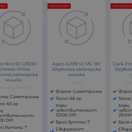
ЧЕН
НЕНАЛИЧЕН
НЕНАЛИЧЕН
o Niro 50 G912W
Ajazz AJ139 V2 MC BK
Dark Pr
ireless White
Безжична геймърска
Безжич
ична геймърска
мишка
мишка
Ajazz
Da
arvo Gaming
Форма: Симетрична
Форм
рма: Симетрична
Тегло: 66 гр
Тегло:
ло: 63 гр
Макс
Макс
чувствителност:
чувс
кс
12000 DPI
26000
вствителност:
00 DPI
Брой бутони: 7
Брой 
й бутони: 7
Свързаност:
Свърз