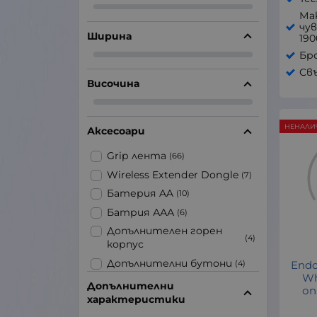
Ма
чу
Ширина
190
Бр
Свъ
Височина
НЕНАЛИ
Аксесоари
Grip лента
(66)
Wireless Extender Dongle
(7)
Батерия AA
(10)
Батрия ААА
(6)
Допълнителен горен
(4)
корпус
Допълнителни бутони
(4)
Endo
Wh
Допълнителни капачки
(7)
Допълнителни
оп
характеристики
Допълнителни
(86)
крачета