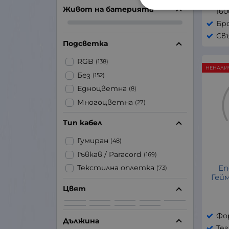
чу
White Shark
(4)
Живот на батерията
160
ZOWIE by BenQ
(12)
Бро
Свъ
Подсветка
RGB
(138)
НЕНАЛИ
Без
(152)
Едноцветна
(8)
Многоцветна
(27)
Тип кабел
Гумиран
(48)
Гъвкав / Paracord
(169)
En
Текстилна оплетка
(73)
Гей
Цвят
Фо
Дължина
Тег