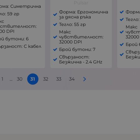
Pulsar
рма: Симетрична
Форма: Ергономична
Форм
ло: 59 гр
за дясна ръка
Тегло:
кс
Тегло: 55 гр
вствителност:
Макс
00 DPI
Макс
чувс
чувствителност:
32000
ой бутони: 6
32000 DPI
Брой 
рзаност: С кабел
Брой бутони: 7
Свърз
Свързаност:
Безжи
Безжична - 2.4 GHz
1
30
31
32
33
34
...