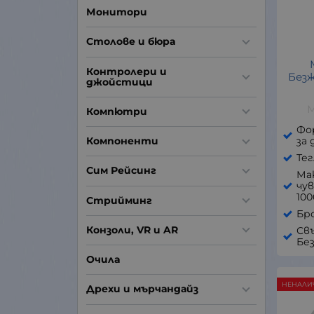
Монитори
Столове и бюра
Контролери и
Безж
джойстици
M
Компютри
Фо
за 
Компоненти
Тег
Сим Рейсинг
Ма
чу
100
Стрийминг
Бро
Конзоли, VR и AR
Св
Без
Очила
НЕНАЛИ
Дрехи и мърчандайз