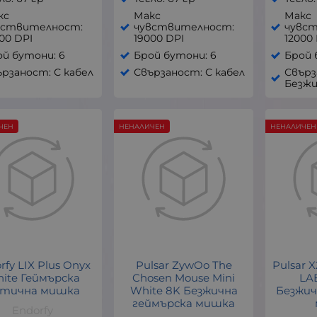
кс
Макс
Макс
вствителност:
чувствителност:
чувс
00 DPI
19000 DPI
12000
ой бутони: 6
Брой бутони: 6
Брой 
рзаност: С кабел
Свързаност: С кабел
Свърз
Безжи
ЧЕН
НЕНАЛИЧЕН
НЕНАЛИЧЕН
rfy LIX Plus Onyx
Pulsar ZywOo The
Pulsar X
ite Геймърска
Chosen Mouse Mini
LA
тична мишка
White 8K Безжична
Безжич
геймърска мишка
Endorfy