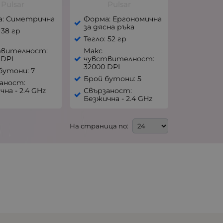
Pulsar
Pulsar
а: Симетрична
Форма: Ергономична
за дясна ръка
 38 гр
Тегло: 52 гр
твителност:
Макс
 DPI
чувствителност:
32000 DPI
бутони: 7
Брой бутони: 5
аност:
чна - 2.4 GHz
Свързаност:
Безжична - 2.4 GHz
На страница по: