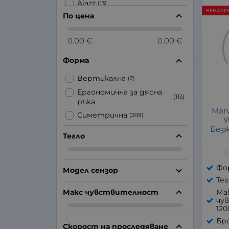
Ajazz
(13)
НЕНАЛИ
По цена
Alienware
(7)
Asus
(10)
0.00 €
0.00 €
ATK
(7)
AULA
(1)
Форма
BenQ
(1)
Вертикална
(2)
Bloody
(10)
Ергономична за дясна
(113)
Canyon
(10)
ръка
Marv
Canyon Gaming
(1)
Симетрична
(209)
W
Dark Project
(5)
Безж
Тегло
Endgame Gear
(5)
M
Endorfy
(5)
Fnatic Gear
(2)
Фо
Модел сензор
Fury
Тег
(8)
Макс чувствителност
Ма
Genesis
(10)
чу
Gigabyte
(1)
120
Glorious
Бро
(2)
Скорост на проследяване