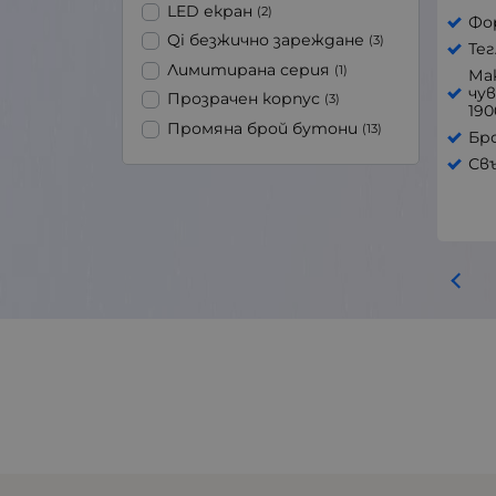
LED екран
(2)
Фо
Допълнителни суичове
(7)
Qi безжично зареждане
(3)
Тег
Допълнителни
(5)
Лимитирана серия
(1)
тежести
Ма
чу
Прозрачен корпус
(3)
Затоплящи торбички
(7)
190
Промяна брой бутони
(13)
Ключодържател
(7)
Бр
Отвертка
Свъ
(5)
Пинсета
(1)
Платнена торбичка
(3)
Подложка за чаша
(7)
Станция за зареждане
(32)
8K Донгъл
(3)