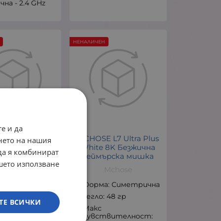
чна - 2.4 GHz
НЕНАЛИЧЕН
е и да
 L7 Pro Black
MCHOSE L7 Ultra Plus
нето на нашия
 Безжична
White 8K Безжична
 да я комбинират
ърска мишка
геймърска мишка
ашето използване
Mchose
Mchose
а: Симетрична
Форма: Симетрична
 39 гр
Тегло: 48 гр
ТЕ ВСИЧКИ
Макс
твителност:
чувствителност: