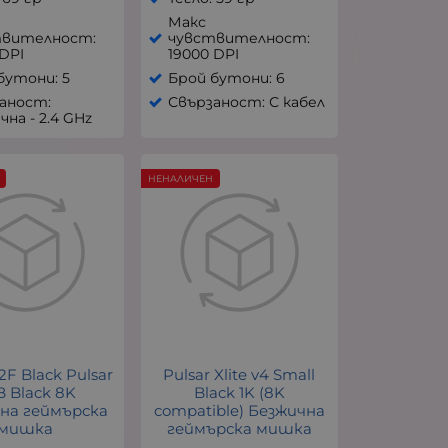
Макс
твителност:
чувствителност:
 DPI
19000 DPI
бутони: 5
Брой бутони: 6
аност:
Свързаност: С кабел
чна - 2.4 GHz
НЕНАЛИЧЕН
2F Black Pulsar
Pulsar Xlite v4 Small
B Black 8K
Black 1K (8K
на геймърска
compatible) Безжична
мишка
геймърска мишка