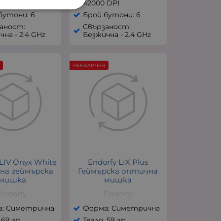
 DPI
42000 DPI
бутони: 6
Брой бутони: 6
аност:
Свързаност:
чна - 2.4 GHz
Безжична - 2.4 GHz
НЕНАЛИЧЕН
 LIV Onyx White
Endorfy LIX Plus
на геймърска
Геймърска оптична
мишка
мишка
Endorfy
Endorfy
а: Симетрична
Форма: Симетрична
 69 гр
Тегло: 59 гр