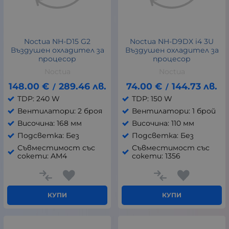
Noctua NH-D15 G2
Noctua NH-D9DX i4 3U
Въздушен охладител за
Въздушен охладител за
процесор
процесор
Noctua
Noctua
148.00
€
289.46
лв.
74.00
€
144.73
лв.
/
/
TDP: 240 W
TDP: 150 W
Вентилатори: 2 броя
Вентилатори: 1 брой
Височина: 168 мм
Височина: 110 мм
Подсветка: Без
Подсветка: Без
Съвместимост със
Съвместимост със
сокети: AM4
сокети: 1356
КУПИ
КУПИ