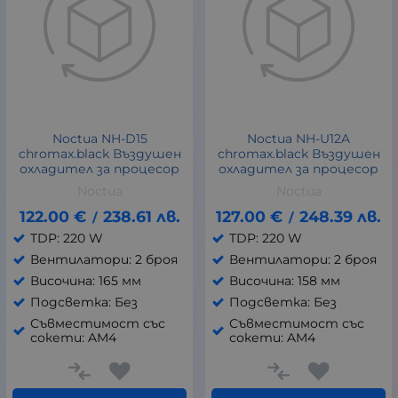
Noctua NH-D15
Noctua NH-U12A
chromax.black Въздушен
chromax.black Въздушен
охладител за процесор
охладител за процесор
Noctua
Noctua
122.00
€
238.61
лв.
127.00
€
248.39
лв.
/
/
TDP: 220 W
TDP: 220 W
Вентилатори: 2 броя
Вентилатори: 2 броя
Височина: 165 мм
Височина: 158 мм
Подсветка: Без
Подсветка: Без
Съвместимост със
Съвместимост със
сокети: AM4
сокети: AM4