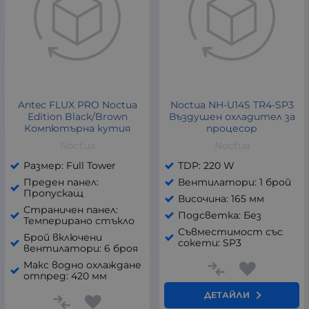
Antec FLUX PRO Noctua
Noctua NH-U14S TR4-SP3
Edition Black/Brown
Въздушен охладител за
Компютърна кутия
процесор
Noctua
Noctua
Размер: Full Tower
TDP: 220 W
Преден панел:
Вентилатори: 1 брой
Пропускащ
Височина: 165 мм
Страничен панел:
Подсветка: Без
Темперирано стъкло
Съвместимост със
Брой включени
сокети: SP3
вентилатори: 6 броя
Макс водно охлаждане
отпред: 420 мм
ДЕТАЙЛИ