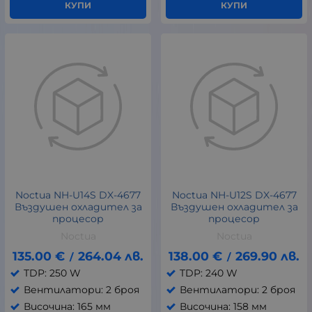
КУПИ
КУПИ
Noctua NH-U14S DX-4677
Noctua NH-U12S DX-4677
Въздушен охладител за
Въздушен охладител за
процесор
процесор
Noctua
Noctua
135.00
€
264.04
лв.
138.00
€
269.90
лв.
/
/
TDP: 250 W
TDP: 240 W
Вентилатори: 2 броя
Вентилатори: 2 броя
Височина: 165 мм
Височина: 158 мм