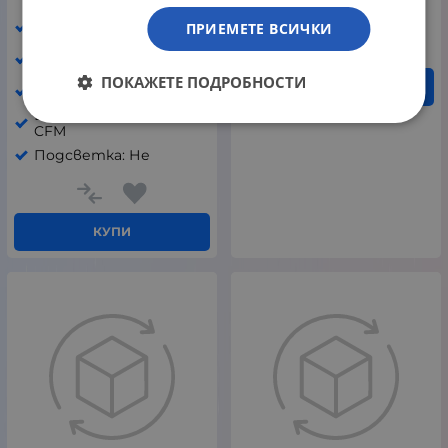
40.00
€
78.23
лв.
/
Гаранция: 24 месеца
Размер: 140 мм
ПРИЕМЕТЕ ВСИЧКИ
Макс обороти: 1500
RPM
ПОКАЖЕТЕ ПОДРОБНОСТИ
КУПИ
Ниво на шум: 24.8 dBA
Въздушен поток: 91.58
CFM
Подсветка: Не
КУПИ