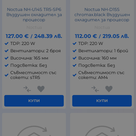
Noctua NH-U14S TR5-SP6
Noctua NH-D15S
Въздушен охладител за
chromax.black Въздушен
процесор
охладител за процесор
Noctua
Noctua
127.00
€
248.39
лв.
112.00
€
219.05
лв.
/
/
TDP: 220 W
TDP: 220 W
Вентилатори: 2 броя
Вентилатори: 1 брой
Височина: 165 мм
Височина: 160 мм
Подсветка: Без
Подсветка: Без
Съвместимост със
Съвместимост със
сокети: sTR5
сокети: AM4
КУПИ
КУПИ