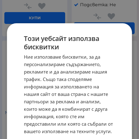
Подсветка: Не
КУПИ
КУПИ
Този уебсайт използва
бисквитки
Ние използваме бисквитки, за да
персонализираме съдържанието,
рекламите и да анализираме нашия
трафик. Също така споделяме
информация за използването на
нашия сайт от ваша страна с нашите
партньори за реклама и анализи,
които може да я комбинират с друга
Noctua NF-A14x25 G2 PWM
Noctua NT-H2 10g
информация, която сте им
chromax.black 140mm
Термопаста
Black вентилатор
предоставили или която са събрали от
Noctua
вашето използване на техните услуги.
Noctua
20.00
€
39.12
лв.
/