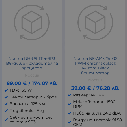
Noctua NH-U9 TR4-SP3
Noctua NF-A14x25r G2
Въздушен охладител за
PWM chromax.black
процесор
140mm Black
вентилатор
Noctua
Noctua
89.00
€
174.07
лв.
/
39.00
€
76.28
лв.
/
TDP: 150 W
Размер: 140 мм
Вентилатори: 2 броя
Макс обороти: 1500
Височина: 125 мм
RPM
Подсветка: Без
Ниво на шум: 24.8 dBA
Съвместимост със
Въздушен поток: 91.58
сокети: SP3
CFM