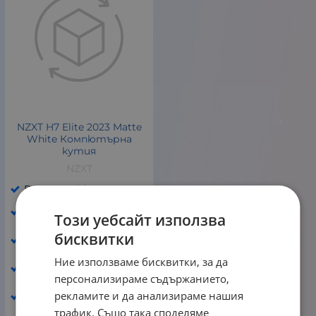
NZXT H7 Elite 2023 Matte
White Компютърна
кутия
NZXT
Размер: Mid Tower
Преден панел:
Този уебсайт използва
Темперирано стъкло
Страничен панел:
бисквитки
Темперирано стъкло
Ние използваме бисквитки, за да
Брой включени
вентилатори: 4 броя
персонализираме съдържанието,
Макс водно охлаждане
рекламите и да анализираме нашия
отпред: 360 мм
трафик. Също така споделяме