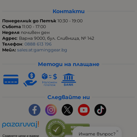
Контакти
Понеделник до Петък
10:30 - 19:00
Събота
11:00 - 17:00
Неделя
почивен ден
Адрес
: Варна 9000, бул. Сливница, № 142
Телефон
:
0888 613 196
Мейл:
sales:at:gaminggear.bg
Методи на плащане
Следвайте ни
×
Имате въпрос?
Сравнете цени и важни