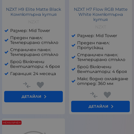
NZXT H9 Elite Matte Black
NZXT H7 Flow RGB Matte
Компютърна кутия
White Компютърна
кутия
NZXT
NZXT
Размер: Mid Tower
Размер: Mid Tower
Преден панел:
Темперирано стъкло
Преден панел:
Пропускащ
Страничен панел:
Темперирано стъкло
Страничен панел:
Темперирано стъкло
Брой включени
вентилатори: 4 броя
Брой включени
вентилатори: 4 броя
Гаранция: 24 месеца
Макс водно охлаждане
отпред: 360 мм
ДЕТАЙЛИ
ДЕТАЙЛИ
НЕНАЛИЧЕН