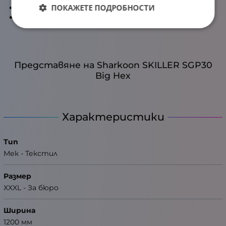
ПОКАЖЕТЕ ПОДРОБНОСТИ
тегло: 1350 грама
Гаранция: 24 месеца
Представяне на Sharkoon SKILLER SGP30
Big Hex
Характеристики
Тип
Мек - Текстил
Размер
XXXL - За бюро
Ширина
1200 мм