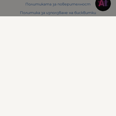
Политиката за поверителност
Политика за използване на бисквитки
Решаване на спорове - ОРС
Отказ от онлайн поръчка
Условия за връщане
За Нас
Отзиви
Карта на сайта
Контакти
Контакти
Понеделник до Петък
10:30 - 19:00
Събота
11:00 - 17:00
Неделя
почивен ден
Адрес
: Варна 9000, бул. Сливница, № 142
Телефон
:
0888 613 196