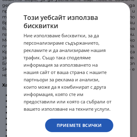
действия с мишката и в същото време да
предпазите повърхността. Гумираната и
Този уебсайт използва
текстурирана основа ви осигурява стабилност по
време на използване. Моделът е подходящ за всички
бисквитки
видове мишки и работи перфектно с всички сензори на
пазара, без значение дали са оптични или лазерни.
Ние използваме бисквитки, за да
Меката текстилна повърхност позволява гладко
персонализираме съдържанието,
плъзгане за чувствителни маневри на мишката.
рекламите и да анализираме нашия
Краищата на Sharkoon SKILLER SGP30 Big Hex са
трафик. Също така споделяме
зашити, за да се предотврати излишно разкъсване.
Благодарение на гъвкавите си материали, Sharkoon
информация за използването на
SKILLER SGP30 Big Hex може лесно да се навие, когато е
нашия сайт от ваша страна с нашите
необходимо и да бъде лесно пренесена.
партньори за реклама и анализи,
Характеристики:
които може да я комбинират с друга
информация, която сте им
Текстилно покритие
Гумена основа против хлъзгане
предоставили или която са събрали от
Работи с всички мишки и сензори на пазара
вашето използване на техните услуги.
Ръбове с обшивка за по-голяма издържливост
Покрива цялото бюро
Интересен дизайн с хексагони
ПРИЕМЕТЕ ВСИЧКИ
Размери: 1200 мм x 600 мм
Дебелина: 2.5 мм