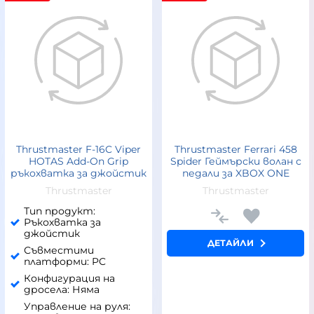
Thrustmaster F-16C Viper
Thrustmaster Ferrari 458
HOTAS Add-On Grip
Spider Геймърски волан с
ръкохватка за джойстик
педали за XBOX ONE
Thrustmaster
Thrustmaster
Тип продукт:
Ръкохватка за
джойстик
ДЕТАЙЛИ
Съвместими
платформи: PC
Конфигурация на
дросела: Няма
Управление на руля: