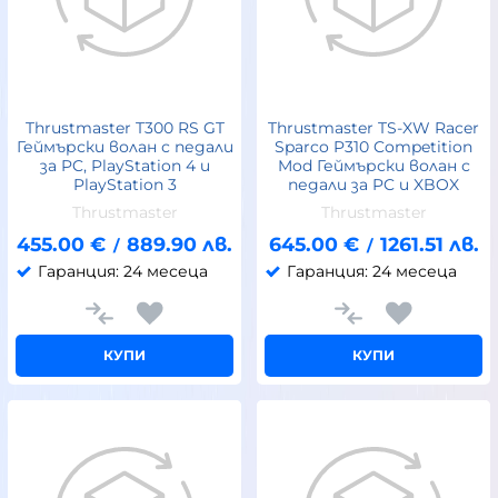
Thrustmaster T300 RS GT
Thrustmaster TS-XW Racer
Геймърски волан с педали
Sparco P310 Competition
за PC, PlayStation 4 и
Mod Геймърски волан с
PlayStation 3
педали за PC и XBOX
Thrustmaster
Thrustmaster
455.00
€
889.90
лв.
645.00
€
1261.51
лв.
/
/
Гаранция: 24 месеца
Гаранция: 24 месеца
КУПИ
КУПИ