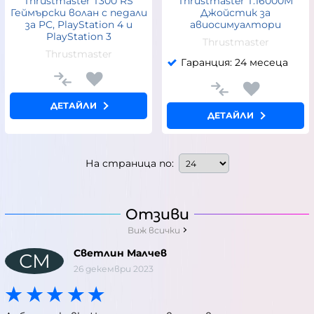
Thrustmaster T300 RS
Thrustmaster T.16000M
Геймърски волан с педали
Джойстик за
за PC, PlayStation 4 и
авиосимуалтори
PlayStation 3
Thrustmaster
Thrustmaster
Гаранция: 24 месеца
ДЕТАЙЛИ
ДЕТАЙЛИ
На страница по:
Отзиви
Виж всички
Светлин Малчев
СМ
26 декември 2023