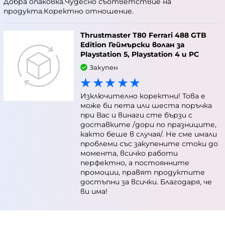
Добра опаковка.Чудесно съответствие на
продукта.Коректно отношение.
Thrustmaster T80 Ferrari 488 GTB
Edition Геймърски волан за
Playstation 5, Playstation 4 и PC
Закупен
Изключително коректни! Това е
може би пета или шеста поръчка
при Вас и винаги сте бързи с
доставките /дори по празниците,
както беше в случая/. Не сме имали
проблеми със закупените стоки до
момента, всичко работи
перфектно, а постоянните
промоции, правят продуктите
достъпни за всички. Благодаря, че
ви има!