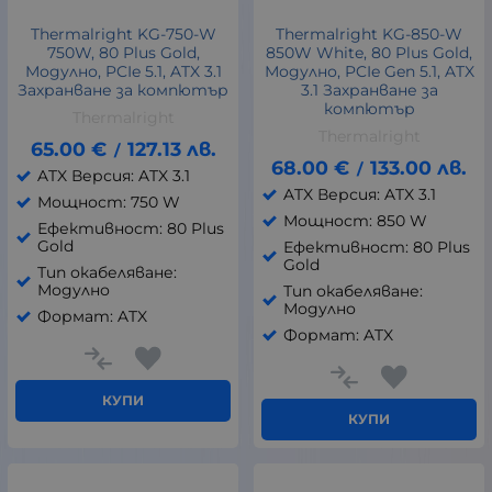
Thermalright KG-750-W
Thermalright KG-850-W
750W, 80 Plus Gold,
850W White, 80 Plus Gold,
Модулно, PCIe 5.1, ATX 3.1
Модулно, PCIe Gen 5.1, ATX
Захранване за компютър
3.1 Захранване за
компютър
Thermalright
Thermalright
65.00
€
127.13
лв.
/
68.00
€
133.00
лв.
/
ATX Версия: ATX 3.1
ATX Версия: ATX 3.1
Мощност: 750 W
Мощност: 850 W
Ефективност: 80 Plus
Gold
Ефективност: 80 Plus
Gold
Тип окабеляване:
Модулно
Тип окабеляване:
Модулно
Формат: ATX
Формат: ATX
КУПИ
КУПИ