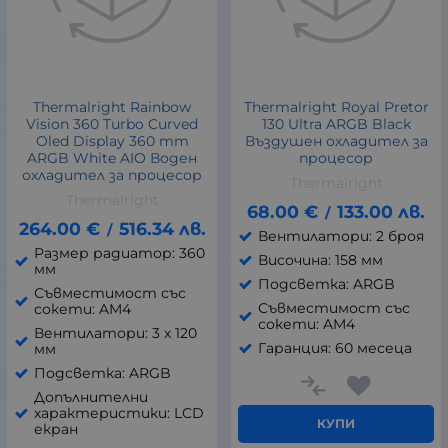
Thermalright Rainbow
Thermalright Royal Pretor
Vision 360 Turbo Curved
130 Ultra ARGB Black
Oled Display 360 mm
Въздушен охладител за
ARGB White AIO Воден
процесор
охладител за процесор
Thermalright
Thermalright
68.00
€
133.00
лв.
/
264.00
€
516.34
лв.
/
Вентилатори: 2 броя
Размер радиатор: 360
Височина: 158 мм
мм
Подсветка: ARGB
Съвместимост със
Съвместимост със
сокети: AM4
сокети: AM4
Вентилатори: 3 x 120
Гаранция: 60 месеца
мм
Подсветка: ARGB
Допълнителни
характеристики: LCD
КУПИ
екран