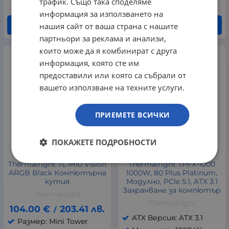
трафик. Също така споделяме
информация за използването на
нашия сайт от ваша страна с нашите
КУПИ
КУПИ
партньори за реклама и анализи,
които може да я комбинират с друга
НЕНАЛИЧЕН
информация, която сте им
предоставили или която са събрали от
вашето използване на техните услуги.
ПРИЕМЕТЕ ВСИЧКИ
ПОКАЖЕТЕ ПОДРОБНОСТИ
Thermalright TL-M10 Vision
Thermalright TPFX-1000
ARGB Black Компютърна
1000W, 80 Plus Platinum,
кутия
Модулно, PCIe 5.1, ATX 3.1
Захранване за компютър
Thermalright
Thermalright
104.00
€
203.41
лв.
/
ATX Версия: ATX 3.1
Размер: Mini Tower