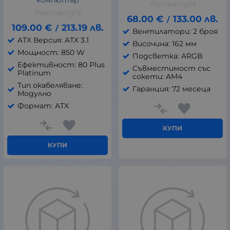
компютър
Thermalright
Thermalright
68.00
€
133.00
лв.
/
109.00
€
213.19
лв.
/
Вентилатори: 2 броя
ATX Версия: ATX 3.1
Височина: 162 мм
Мощност: 850 W
Подсветка: ARGB
Ефективност: 80 Plus
Съвместимост със
Platinum
сокети: AM4
Тип окабеляване:
Гаранция: 72 месеца
Модулно
Формат: ATX
КУПИ
КУПИ