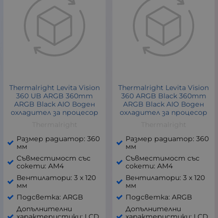
Thermalright Levita Vision
Thermalright Levita Vision
360 UB ARGB 360mm
360 ARGB Black 360mm
ARGB Black AIO Воден
ARGB Black AIO Воден
охладител за процесор
охладител за процесор
Thermalright
Thermalright
Размер радиатор: 360
Размер радиатор: 360
мм
мм
Съвместимост със
Съвместимост със
сокети: AM4
сокети: AM4
Вентилатори: 3 x 120
Вентилатори: 3 x 120
мм
мм
Подсветка: ARGB
Подсветка: ARGB
Допълнителни
Допълнителни
характеристики: LCD
характеристики: LCD