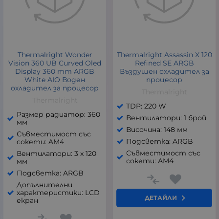
Thermalright Wonder
Thermalright Assassin X 120
Vision 360 UB Curved Oled
Refined SE ARGB
Display 360 mm ARGB
Въздушен охладител за
White AIO Воден
процесор
охладител за процесор
Thermalright
Thermalright
TDP: 220 W
Размер радиатор: 360
Вентилатори: 1 брой
мм
Височина: 148 мм
Съвместимост със
Подсветка: ARGB
сокети: AM4
Съвместимост със
Вентилатори: 3 x 120
сокети: AM4
мм
Подсветка: ARGB
Допълнителни
характеристики: LCD
ДЕТАЙЛИ
екран