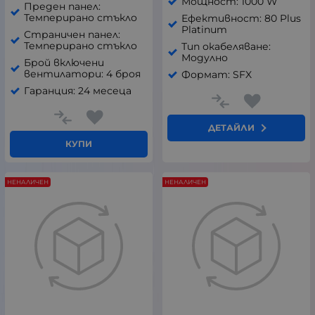
Мощност: 1000 W
Преден панел:
Темперирано стъкло
Ефективност: 80 Plus
Platinum
Страничен панел:
Темперирано стъкло
Тип окабеляване:
Модулно
Брой включени
вентилатори: 4 броя
Формат: SFX
Гаранция: 24 месеца
ДЕТАЙЛИ
КУПИ
НЕНАЛИЧЕН
НЕНАЛИЧЕН