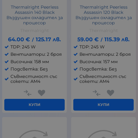
Thermalright Peerless
Thermalright Peerless
Assassin 140 Black
Assassin 120 Black
Въздушен охладител за
Въздушен охладител за
процесор
процесор
Thermalright
Thermalright
64.00
€
125.17
лв.
59.00
€
115.39
лв.
/
/
TDP: 245 W
TDP: 245 W
Вентилатори: 2 броя
Вентилатори: 2 броя
Височина: 158 мм
Височина: 157 мм
Подсветка: Без
Подсветка: Без
Съвместимост със
Съвместимост със
сокети: AM4
сокети: AM4
КУПИ
КУПИ